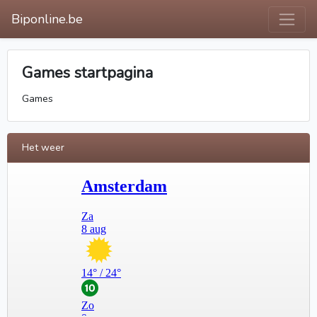
Biponline.be
Games startpagina
Games
Het weer